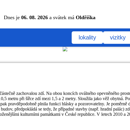
Dnes je
06. 08. 2026
a svátek má
Oldřiška
lokality
vizitky
částečně zachovalou zdí. Na obou koncích oválného opevněného prostoru
10,5 metru při šířce zdí mezi 1,5 a 2 metry. Sloužila jako věž obytná. 
 pak pravděpodobně plnila funkci hlásky a pozorovatelny. Je poměrně d
dov, předpokládá se tedy, že případné stavby (např. hradní palác) zde
oženějšími kulturními památkami v České republice. V letech 2010 a 20