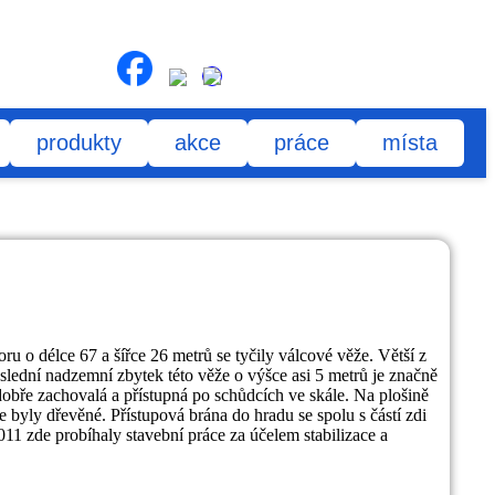
produkty
akce
práce
místa
 o délce 67 a šířce 26 metrů se tyčily válcové věže. Větší z
Poslední nadzemní zbytek této věže o výšce asi 5 metrů je značně
obře zachovalá a přístupná po schůdcích ve skále. Na plošině
 byly dřevěné. Přístupová brána do hradu se spolu s částí zdi
11 zde probíhaly stavební práce za účelem stabilizace a