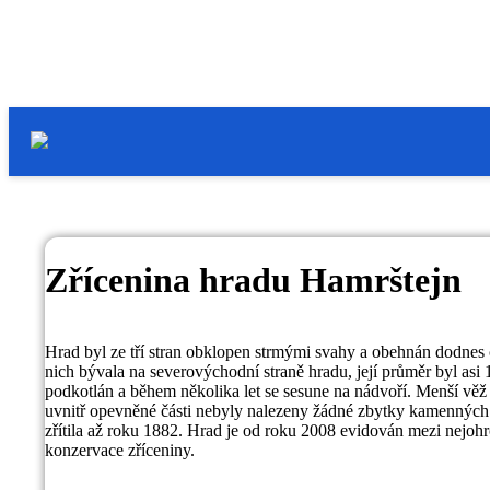
Zřícenina hradu Hamrštejn
Hrad byl ze tří stran obklopen strmými svahy a obehnán dodnes 
nich bývala na severovýchodní straně hradu, její průměr byl asi 
podkotlán a během několika let se sesune na nádvoří. Menší věž
uvnitř opevněné části nebyly nalezeny žádné zbytky kamenných bu
zřítila až roku 1882. Hrad je od roku 2008 evidován mezi nejohr
konzervace zříceniny.