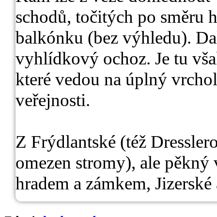
schodů, točitých po směru 
balkónku (bez výhledu). Da
vyhlídkový ochoz. Je tu vš
které vedou na úplný vrchol 
veřejnosti.
Z Frýdlantské (též Dressler
omezen stromy), ale pěkný 
hradem a zámkem, Jizerské 