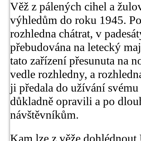
Věž z pálených cihel a žulo
výhledům do roku 1945. Po 
rozhledna chátrat, v padesá
přebudována na letecký maj
tato zařízení přesunuta na 
vedle rozhledny, a rozhledna
ji předala do užívání svému
důkladně opravili a po dlouh
návštěvníkům.
Kam lze z věže dohlédnout U