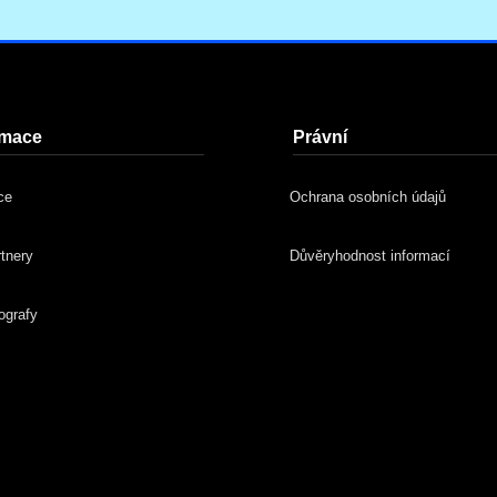
rmace
Právní
ce
Ochrana osobních údajů
rtnery
Důvěryhodnost informací
ografy
y