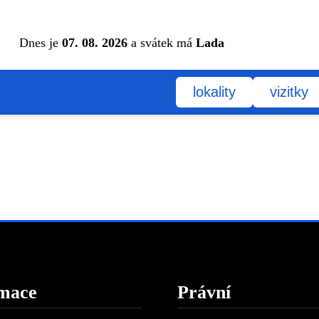
Dnes je
07. 08. 2026
a svátek má
Lada
lokality
vizitky
mace
Právní