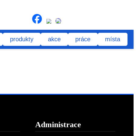
produkty
akce
práce
místa
Administrace