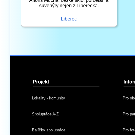
Alfons Mucha, české sklo, porcelán a
suvenýry nejen z Liberecka.
Liberec
Projekt
Info
Lokality - komunity
Pro ob
Spolupráce A-Z
Pro pa
Balíčky spolupráce
Pro fot