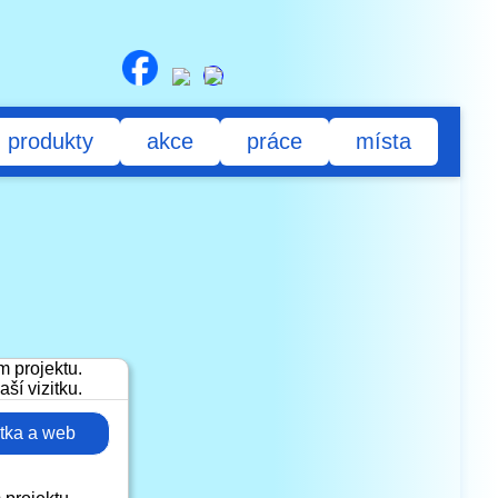
produkty
akce
práce
místa
itka a web