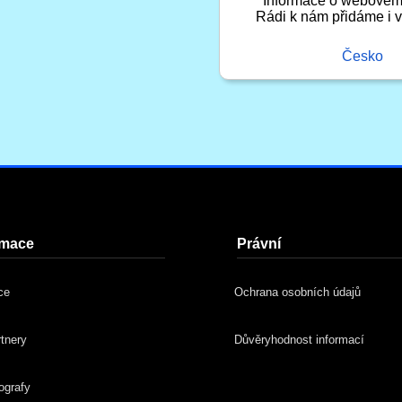
Informace o webovém 
Rádi k nám přidáme i va
Česko
rmace
Právní
ce
Ochrana osobních údajů
rtnery
Důvěryhodnost informací
ografy