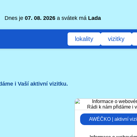
Dnes je
07. 08. 2026
a svátek má
Lada
lokality
vizitky
áme i Vaší aktivní vizitku.
AWÉČKO | aktivní viz