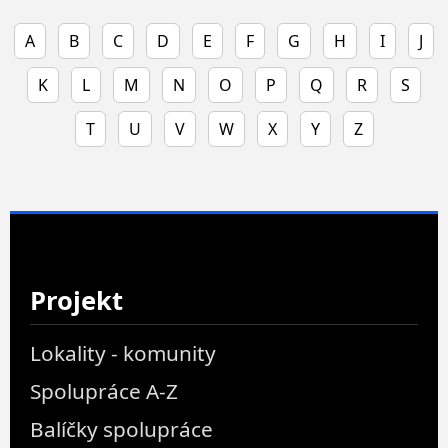
A
B
C
D
E
F
G
H
I
J
K
L
M
N
O
P
Q
R
S
T
U
V
W
X
Y
Z
Projekt
Lokality - komunity
Spolupráce A-Z
Balíčky spolupráce