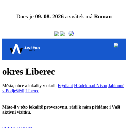
Dnes je
09. 08. 2026
a svátek má
Roman
okres Liberec
Města, obce a lokality v okolí:
Frýdlant
Hrádek nad Nisou
Jablonné
v Podještědí
Liberec
Máte-li v této lokalitě provozovnu, rádi k nám přidáme i Vaší
aktivní vizitku.