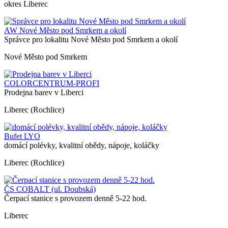
okres Liberec
AW Nové Město pod Smrkem a okolí
Správce pro lokalitu Nové Město pod Smrkem a okolí
Nové Město pod Smrkem
COLORCENTRUM-PROFI
Prodejna barev v Liberci
Liberec (Rochlice)
Bufet LYO
domácí polévky, kvalitní obědy, nápoje, koláčky
Liberec (Rochlice)
ČS COBALT (ul. Doubská)
Čerpací stanice s provozem denně 5-22 hod.
Liberec